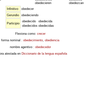
obedecieren
obedezcan
Infinitivo
obedecer
Gerundio
obedeciendo
obedecido
obedecida
Participio
obedecidos
obedecidas
Flexiona como:
crecer
forma nominal :
obedecimiento
,
obediencia
nombre agentivo :
obedecedor
bra atestada en
Diccionario de la lengua española