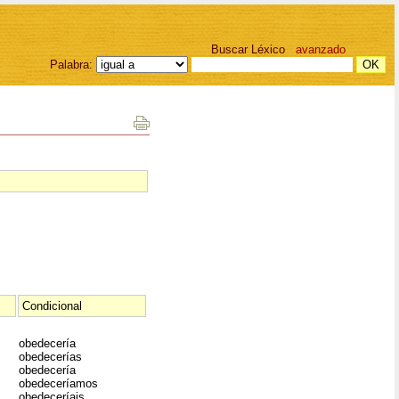
Buscar Léxico
avanzado
Palabra:
Condicional
obedecería
obedecerías
obedecería
obedeceríamos
obedeceríais