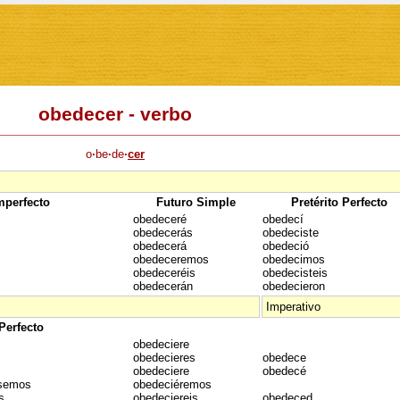
obedecer - verbo
o
·
be
·
de
·
cer
Imperfecto
Futuro Simple
Pretérito Perfecto
obedeceré
obedecí
obedecerás
obedeciste
obedecerá
obedeció
obedeceremos
obedecimos
obedeceréis
obedecisteis
obedecerán
obedecieron
Imperativo
 Perfecto
obedeciere
obedecieres
obedece
obedeciere
obedecé
ésemos
obedeciéremos
s
obedeciereis
obedeced