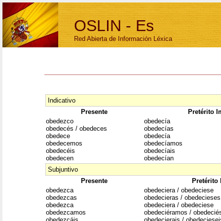
OSLIN - Es
Red Abierta de Información Léxica
Indicativo
Presente
Pretérito 
obedezco
obedecía
obedecés / obedeces
obedecías
obedece
obedecía
obedecemos
obedecíamos
obedecéis
obedecíais
obedecen
obedecían
Subjuntivo
Presente
Pretérito
obedezca
obedeciera / obedeciese
obedezcas
obedecieras / obedecieses
obedezca
obedeciera / obedeciese
obedezcamos
obedeciéramos / obedeci
obedezcáis
obedecierais / obedeciesei