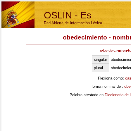
OSLIN - Es
Red Abierta de Información Léxica
obedecimiento - nomb
o
·
be
·
de
·
ci
·
mien
·
t
singular
obedecimie
plural
obedecimie
Flexiona como:
ca
forma nominal de :
obe
Palabra atestada en
Diccionario de 