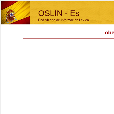
OSLIN - Es
Red Abierta de Información Léxica
obe