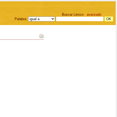
Buscar Léxico
avanzado
Palabra: