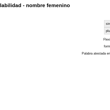
labilidad - nombre femenino
sin
plu
Flex
form
Palabra atestada e