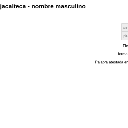
jacalteca - nombre masculino
si
plu
Fl
forma
Palabra atestada e