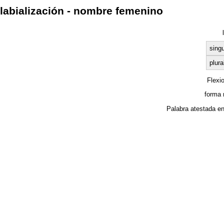
labialización - nombre femenino
singu
plura
Flexi
forma 
Palabra atestada e